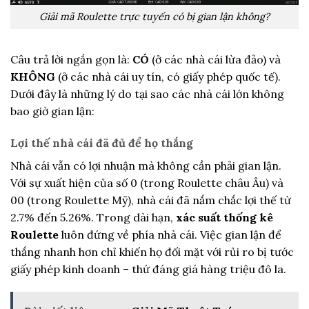
Giải mã Roulette trực tuyến có bị gian lận không?
Câu trả lời ngắn gọn là:
CÓ
(ở các nhà cái lừa đảo) và
KHÔNG
(ở các nhà cái uy tín, có giấy phép quốc tế).
Dưới đây là những lý do tại sao các nhà cái lớn không
bao giờ gian lận:
Lợi thế nhà cái đã đủ để họ thắng
Nhà cái vẫn có lợi nhuận mà không cần phải gian lận.
Với sự xuất hiện của số 0 (trong Roulette châu Âu) và
00 (trong Roulette Mỹ), nhà cái đã nắm chắc lợi thế từ
2.7% đến 5.26%. Trong dài hạn,
xác suất thống kê
Roulette
luôn đứng về phía nhà cái. Việc gian lận để
thắng nhanh hơn chỉ khiến họ đối mặt với rủi ro bị tước
giấy phép kinh doanh – thứ đáng giá hàng triệu đô la.