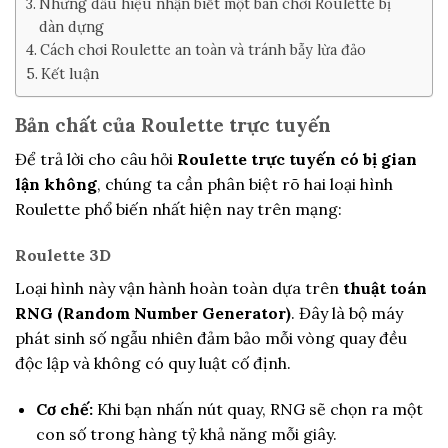
Những dấu hiệu nhận biết một bàn chơi Roulette bị
dàn dựng
Cách chơi Roulette an toàn và tránh bẫy lừa đảo
Kết luận
Bản chất của Roulette trực tuyến
Để trả lời cho câu hỏi
Roulette trực tuyến có bị gian
lận không
, chúng ta cần phân biệt rõ hai loại hình
Roulette phổ biến nhất hiện nay trên mạng:
Roulette 3D
Loại hình này vận hành hoàn toàn dựa trên
thuật toán
RNG (Random Number Generator)
. Đây là bộ máy
phát sinh số ngẫu nhiên đảm bảo mỗi vòng quay đều
độc lập và không có quy luật cố định.
Cơ chế:
Khi bạn nhấn nút quay, RNG sẽ chọn ra một
con số trong hàng tỷ khả năng mỗi giây.