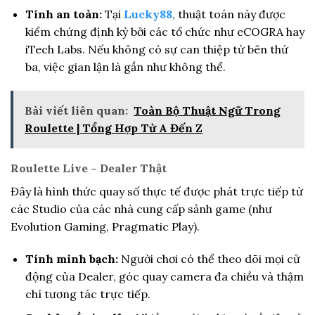
Tính an toàn:
Tại
Lucky88
, thuật toán này được
kiểm chứng định kỳ bởi các tổ chức như eCOGRA hay
iTech Labs. Nếu không có sự can thiệp từ bên thứ
ba, việc gian lận là gần như không thể.
Bài viết liên quan:
Toàn Bộ Thuật Ngữ Trong
Roulette | Tổng Hợp Từ A Đến Z
Roulette Live – Dealer Thật
Đây là hình thức quay số thực tế được phát trực tiếp từ
các Studio của các nhà cung cấp sảnh game (như
Evolution Gaming, Pragmatic Play).
Tính minh bạch:
Người chơi có thể theo dõi mọi cử
động của Dealer, góc quay camera đa chiều và thậm
chí tương tác trực tiếp.