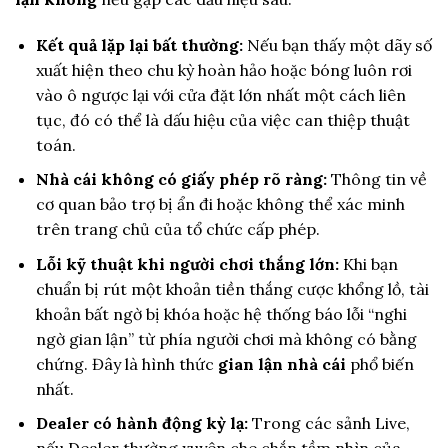
Kết quả lặp lại bất thường:
Nếu bạn thấy một dãy số
xuất hiện theo chu kỳ hoàn hảo hoặc bóng luôn rơi
vào ô ngược lại với cửa đặt lớn nhất một cách liên
tục, đó có thể là dấu hiệu của việc can thiệp thuật
toán.
Nhà cái không có giấy phép rõ ràng:
Thông tin về
cơ quan bảo trợ bị ẩn đi hoặc không thể xác minh
trên trang chủ của tổ chức cấp phép.
Lỗi kỹ thuật khi người chơi thắng lớn:
Khi bạn
chuẩn bị rút một khoản tiền thắng cược khổng lồ, tài
khoản bất ngờ bị khóa hoặc hệ thống báo lỗi “nghi
ngờ gian lận” từ phía người chơi mà không có bằng
chứng. Đây là hình thức
gian lận nhà cái
phổ biến
nhất.
Dealer có hành động kỳ lạ:
Trong các sảnh Live,