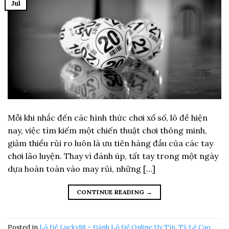
Jul
Mỗi khi nhắc đến các hình thức chơi xổ số, lô đề hiện
nay, việc tìm kiếm một chiến thuật chơi thông minh,
giảm thiểu rủi ro luôn là ưu tiên hàng đầu của các tay
chơi lão luyện. Thay vì đánh úp, tất tay trong một ngày
dựa hoàn toàn vào may rủi, những […]
CONTINUE READING
→
Posted in
Lô Đề Lucky88 – Đánh Lô Đề Online Uy Tín, Tỷ Lệ Cao