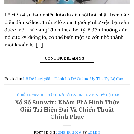
Lô xiên 4 ăn bao nhiêu luôn là câu hỏi hot nhất trên các
diễn đàn số học. Trúng lô xiên 4 giống như việc bạn săn
được một “hũ vàng” đích thực bởi tỷ lệ đền thưởng của
nó cực kỳ khổng lồ, có thể biến một số vốn nhỏ thành
một khoản lợi […]
CONTINUE READING
→
Posted in
Lô Đề Lucky88 – Đánh Lô Đề Online Uy Tín, Tỷ Lệ Cao
LÔ ĐỀ LUCKY88 – ĐÁNH LÔ ĐỀ ONLINE UY TÍN, TỶ LỆ CAO
Xổ Số Sunwin: Khám Phá Hình Thức
Giải Trí Hiện Đại Và Chiến Thuật
Chinh Phục
POSTED ON
JUNE 16, 2026
BY
ADMIN