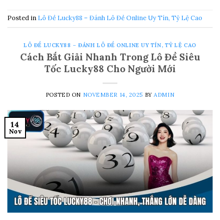
Posted in
Lô Đề Lucky88 – Đánh Lô Đề Online Uy Tín, Tỷ Lệ Cao
LÔ ĐỀ LUCKY88 – ĐÁNH LÔ ĐỀ ONLINE UY TÍN, TỶ LỆ CAO
Cách Bắt Giải Nhanh Trong Lô Đề Siêu
Tốc Lucky88 Cho Người Mới
POSTED ON
NOVEMBER 14, 2025
BY
ADMIN
14
Nov