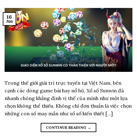
16
Jun
Trong thế giới giải trí trực tuyến tại Việt Nam, bên
cạnh các dòng game bài hay nổ hũ, Xổ số Sunwin đã
nhanh chóng khẳng định vị thế của mình như một lựa
chọn không thể thiếu. Không chỉ đơn thuần là việc chọn
những con số may mắn như xổ số kiến thiết […]
CONTINUE READING
→