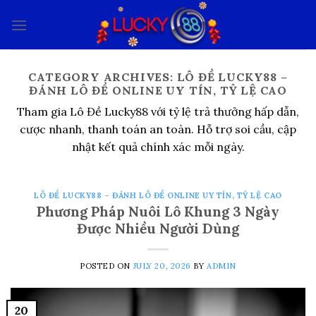
Skip
to
content
CATEGORY ARCHIVES:
LÔ ĐỀ LUCKY88 –
ĐÁNH LÔ ĐỀ ONLINE UY TÍN, TỶ LỆ CAO
Tham gia Lô Đề Lucky88 với tỷ lệ trả thưởng hấp dẫn,
cược nhanh, thanh toán an toàn. Hỗ trợ soi cầu, cập
nhật kết quả chính xác mỗi ngày.
LÔ ĐỀ LUCKY88 – ĐÁNH LÔ ĐỀ ONLINE UY TÍN, TỶ LỆ CAO
Phương Pháp Nuôi Lô Khung 3 Ngày
Được Nhiều Người Dùng
POSTED ON
JULY 20, 2026
BY
ADMIN
20