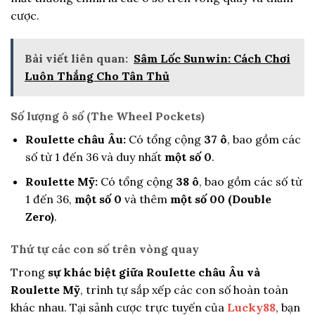
cược.
Bài viết liên quan:
Sâm Lốc Sunwin: Cách Chơi
Luôn Thắng Cho Tân Thủ
Số lượng ô số (The Wheel Pockets)
Roulette châu Âu:
Có tổng cộng
37 ô
, bao gồm các
số từ 1 đến 36 và duy nhất
một số 0
.
Roulette Mỹ:
Có tổng cộng
38 ô
, bao gồm các số từ
1 đến 36,
một số 0
và thêm
một số 00 (Double
Zero)
.
Thứ tự các con số trên vòng quay
Trong
sự khác biệt giữa Roulette châu Âu và
Roulette Mỹ
, trình tự sắp xếp các con số hoàn toàn
khác nhau. Tại sảnh cược trực tuyến của
Lucky88
, bạn