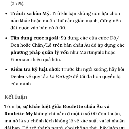
(2.7%).
Tránh xa bàn Mỹ:
Trừ khi bạn không còn lựa chọn
nào khác hoặc muốn thử cảm giác mạnh, đừng nên
đặt cược vào bàn có ô 00.
Tận dụng cược ngoài:
Sử dụng các cửa cược Đỏ/
Đen hoặc Chẵn/Lẻ trên bàn châu Âu để áp dụng các
phương pháp quản lý vốn
như Martingale hoặc
Fibonacci hiệu quả hơn.
Kiểm tra kỹ luật chơi:
Trước khi ngồi xuống, hãy hỏi
Dealer về quy tắc
La Partage
để tối đa hóa quyền lợi
của mình.
Kết luận
Tóm lại,
sự khác biệt giữa Roulette châu Âu và
Roulette Mỹ
không chỉ nằm ở một ô số 00 đơn thuần,
mà nó là sự chênh lệch khổng lồ về xác suất và lợi nhuận
dài hạn. Để trở thành người chơi thông thái, hãy luôn ưu