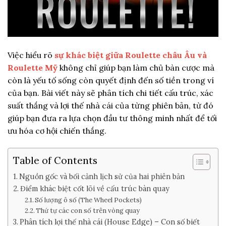
Việc hiểu rõ
sự khác biệt giữa Roulette châu Âu và
Roulette Mỹ
không chỉ giúp bạn làm chủ bàn cược mà
còn là yếu tố sống còn quyết định đến số tiền trong ví
của bạn. Bài viết này sẽ phân tích chi tiết cấu trúc, xác
suất thắng và lợi thế nhà cái của từng phiên bản, từ đó
giúp bạn đưa ra lựa chọn đầu tư thông minh nhất để tối
ưu hóa cơ hội chiến thắng.
Table of Contents
Nguồn gốc và bối cảnh lịch sử của hai phiên bản
Điểm khác biệt cốt lõi về cấu trúc bàn quay
Số lượng ô số (The Wheel Pockets)
Thứ tự các con số trên vòng quay
Phân tích lợi thế nhà cái (House Edge) – Con số biết