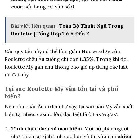
cược
nếu bóng rơi vào số 0.
Bài viết liên quan:
Toàn Bộ Thuật Ngữ Trong
Roulette | Tổng Hợp Từ A Đến Z
Các quy tắc này có thể làm giảm House Edge của
Roulette châu Âu xuống chỉ còn
1.35%
. Trong khi đó,
Roulette Mỹ gần như không bao giờ áp dụng các luật
ưu đãi này.
Tại sao Roulette Mỹ vẫn tồn tại và phổ
biến?
Nếu bàn châu Âu có lợi như vậy, tại sao bàn Mỹ vẫn xuất
hiện tại nhiều casino lớn, đặc biệt là ở Las Vegas?
Tính thử thách và mạo hiểm:
Một bộ phận người
chơi thích sự kịch tính cao hơn và tin vào các
chiến