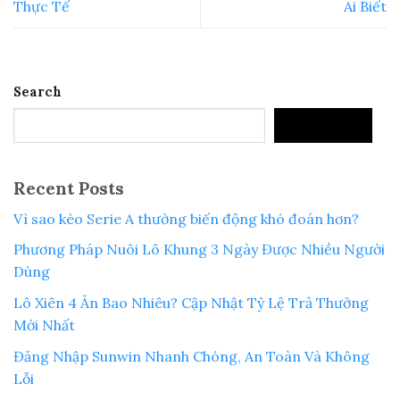
Thực Tế
Ai Biết
Search
SEARCH
Recent Posts
Vì sao kèo Serie A thường biến động khó đoán hơn?
Phương Pháp Nuôi Lô Khung 3 Ngày Được Nhiều Người
Dùng
Lô Xiên 4 Ăn Bao Nhiêu? Cập Nhật Tỷ Lệ Trả Thưởng
Mới Nhất
Đăng Nhập Sunwin Nhanh Chóng, An Toàn Và Không
Lỗi