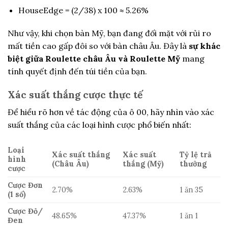
HouseEdge = (2/38) x 100 ≈ 5.26%
Như vậy, khi chọn bàn Mỹ, bạn đang đối mặt với rủi ro
mất tiền cao gấp đôi so với bàn châu Âu. Đây là
sự khác
biệt giữa Roulette châu Âu và Roulette Mỹ
mang
tính quyết định đến túi tiền của bạn.
Xác suất thắng cược thực tế
Để hiểu rõ hơn về tác động của ô 00, hãy nhìn vào xác
suất thắng của các loại hình cược phổ biến nhất:
Loại
Xác suất thắng
Xác suất
Tỷ lệ trả
hình
(Châu Âu)
thắng (Mỹ)
thưởng
cược
Cược Đơn
2.70%
2.63%
1 ăn 35
(1 số)
Cược Đỏ/
48.65%
47.37%
1 ăn 1
Đen