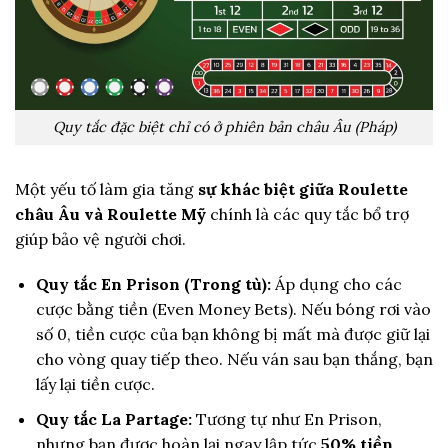
Quy tắc đặc biệt chỉ có ở phiên bản châu Âu (Pháp)
Một yếu tố làm gia tăng
sự khác biệt giữa Roulette
châu Âu và Roulette Mỹ
chính là các quy tắc bổ trợ
giúp bảo vệ người chơi.
Quy tắc En Prison (Trong tù):
Áp dụng cho các
cược bằng tiền (Even Money Bets). Nếu bóng rơi vào
số 0, tiền cược của bạn không bị mất mà được giữ lại
cho vòng quay tiếp theo. Nếu ván sau bạn thắng, bạn
lấy lại tiền cược.
Quy tắc La Partage:
Tương tự như En Prison,
nhưng bạn được hoàn lại ngay lập tức
50% tiền