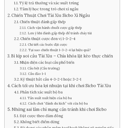
Tỷ lệ trả thưởng và xác suất trúng
Tâm lý học trong trò chơi xí ngầu
Chiến Thuật Chơi Tài Xỉu Sicbo Xí Ngầu
Chiến thuật đánh gấp thếp
Cách vận hành chuỗi cược gấp thếp
Lưu ý khi đánh gấp thếp để tránh cháy túi
Chiến thuật cược đơn vị 1-3-2-4
Chi tiết các bước đặt cược
Tại sao chiến thuật 1-3-2-4 lại hiệu quả?
Bí kíp soi cầu Tài Xỉu – Chìa khóa lật kèo thực chiến
Nhận diện các loại cầu phổ biến
Cầu bệt (Cầu trường)
Cầu đảo 1-1
Kỹ thuật bắt cầu 4-3-2-1 hoặc 3-2-1
Cách tối ưu hóa lợi nhuận tại khi chơi Sicbo Tài Xỉu
Phân tích xác suất bộ ba
Tần suất xuất hiện của bộ ba
Cách chơi “đánh du kích” với cửa bộ ba
Những sai lầm chí mạng cần tránh khi chơi Sicbo
Đặt cược theo đám đông
Không biết điểm dừng
Sử dụng các phần mềm tool hack không rõ nguồn gốc