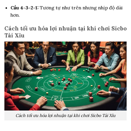
Cầu 4-3-2-1:
Tương tự như trên nhưng nhịp độ dài
hơn.
Cách tối ưu hóa lợi nhuận tại khi chơi Sicbo
Tài Xỉu
Cách tối ưu hóa lợi nhuận tại khi chơi Sicbo Tài Xỉu