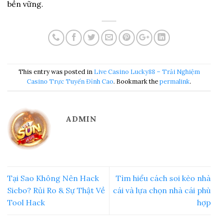
bền vững.
This entry was posted in
Live Casino Lucky88 – Trải Nghiệm
Casino Trực Tuyến Đỉnh Cao
. Bookmark the
permalink
.
ADMIN
Tại Sao Không Nên Hack
Tìm hiểu cách soi kèo nhà
Sicbo? Rủi Ro & Sự Thật Về
cái và lựa chọn nhà cái phù
Tool Hack
hợp