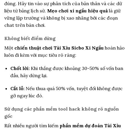
đúng. Hãy tin vào sự phân tích của bản thân và các dữ
liệu từ bảng lịch sử.
Mẹo chơi xí ngầu hiệu quả
là giữ
vững lập trường và không bị xao nhãng bởi các đoạn
chat trên bàn chơi.
Không biết điểm dừng
Một
chiến thuật chơi Tài Xỉu Sicbo Xí Ngầu
hoàn hảo
luôn đi kèm với mục tiêu rõ ràng:
Chốt lời:
Khi thắng được khoảng 30-50% số vốn ban
đầu, hãy dừng lại.
Cắt lỗ:
Nếu thua quá 50% vốn, tuyệt đối không được
gỡ ngay lúc đó.
Sử dụng các phần mềm tool hack không rõ nguồn
gốc
Rất nhiều người tìm kiếm
phần mềm dự đoán Tài Xỉu