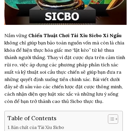
Nắm vững
Chiến Thuật Chơi Tài Xỉu Sicbo Xí Ngầu
không chỉ giúp bạn bảo toàn nguồn vốn mà còn là chìa
khóa để hiện thực hóa giấc mơ “lật kèo” từ kẻ thua
thành người thắng. Thay vì đặt cược dựa trên cảm tính
rủi ro, việc áp dụng các phương pháp phân tích xác
suất và kỹ thuật soi cầu thực chiến sẽ giúp bạn đưa ra
những quyết định xuống tiền chính xác. Bài viết dưới
đây sẽ đi sâu vào các chiến lược đặt cược thông minh,
cách nhận diện quy luật xúc xắc và những lưu ý sống
còn để bạn trở thành cao thủ Sicbo thực thụ.
Table of Contents
Bản chất của Tài Xỉu Sicbo