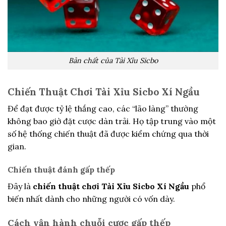
Bản chất của Tài Xỉu Sicbo
Chiến Thuật Chơi Tài Xỉu Sicbo Xí Ngầu
Để đạt được tỷ lệ thắng cao, các “lão làng” thường
không bao giờ đặt cược dàn trải. Họ tập trung vào một
số hệ thống chiến thuật đã được kiểm chứng qua thời
gian.
Chiến thuật đánh gấp thếp
Đây là
chiến thuật chơi Tài Xỉu Sicbo Xí Ngầu
phổ
biến nhất dành cho những người có vốn dày.
Cách vận hành chuỗi cược gấp thếp