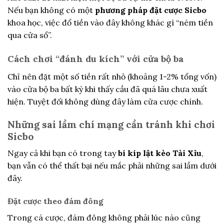
Nếu bạn không có một
phương pháp đặt cược Sicbo
khoa học, việc đổ tiền vào đây không khác gì “ném tiền
qua cửa sổ”.
Cách chơi “đánh du kích” với cửa bộ ba
Chỉ nên đặt một số tiền rất nhỏ (khoảng 1-2% tổng vốn)
vào cửa bộ ba bất kỳ khi thấy cầu đã quá lâu chưa xuất
hiện. Tuyệt đối không dùng đây làm cửa cược chính.
Những sai lầm chí mạng cần tránh khi chơi
Sicbo
Ngay cả khi bạn có trong tay
bí kíp lật kèo Tài Xỉu
,
bạn vẫn có thể thất bại nếu mắc phải những sai lầm dưới
đây.
Đặt cược theo đám đông
Trong cá cược, đám đông không phải lúc nào cũng