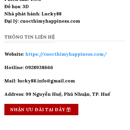
Đồ họa: 3D
Nhà phát hành: Lucky88
Đại lý: cuocthimyhappiness.com
THÔNG TIN LIÊN HỆ
Website:
https://cuocthimyhappiness.com/
Hotline: 0928938666
Mail:
lucky88.info@gmail.com
Address: 99 Nguyễn Huệ, Phú Nhuận, TP. Huế
NHẬN ƯU ĐÃI TẠI ĐÂY