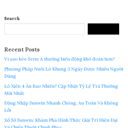
Search
SEARCH
Recent Posts
Vì sao kèo Serie A thường biến động khó đoán hơn?
Phương Pháp Nuôi Lô Khung 3 Ngày Được Nhiều Người
Dùng
Lô Xiên 4 Ăn Bao Nhiêu? Cập Nhật Tỷ Lệ Trả Thưởng
Mới Nhất
Đăng Nhập Sunwin Nhanh Chóng, An Toàn Và Không
Lỗi
Xổ Số Sunwin: Khám Phá Hình Thức Giải Trí Hiện Đại
Và Chiến Thuật Chinh Phục