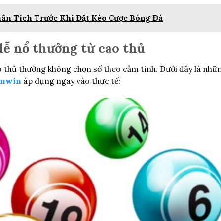
hân Tích Trước Khi Đặt Kèo Cược Bóng Đá
dễ nổ thưởng từ cao thủ
ao thủ thường không chọn số theo cảm tính. Dưới đây là nhữ
unwin
áp dụng ngay vào thực tế: