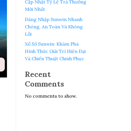
Cập Nhật Tỷ Lệ Trả Thưởng
Mới Nhất
Đăng Nhập Sunwin Nhanh
Chóng, An Toàn Và Không
Lỗi
Xổ Số Sunwin: Khám Phá
Hình Thức Giải Trí Hiện Đại
Và Chiến Thuật Chinh Phục
Recent
Comments
No comments to show.