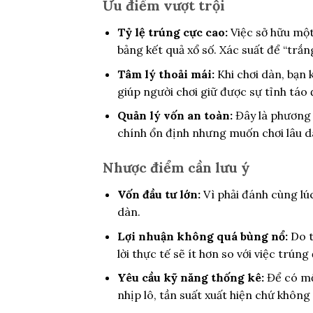
Ưu điểm vượt trội
Tỷ lệ trúng cực cao:
Việc sở hữu một
bảng kết quả xổ số. Xác suất để “trắn
Tâm lý thoải mái:
Khi chơi dàn, bạn 
giúp người chơi giữ được sự tỉnh táo
Quản lý vốn an toàn:
Đây là phương 
chính ổn định nhưng muốn chơi lâu dà
Nhược điểm cần lưu ý
Vốn đầu tư lớn:
Vì phải đánh cùng lúc
dàn.
Lợi nhuận không quá bùng nổ:
Do t
lời thực tế sẽ ít hơn so với việc trún
Yêu cầu kỹ năng thống kê:
Để có m
nhịp lô, tần suất xuất hiện chứ không