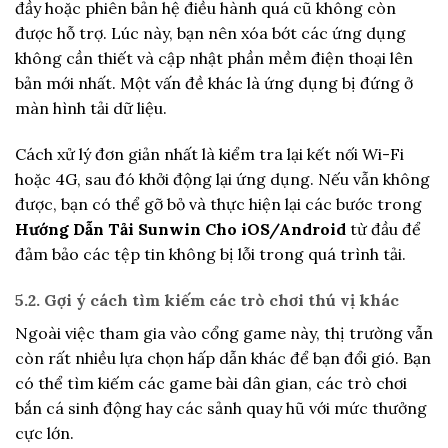
đầy hoặc phiên bản hệ điều hành quá cũ không còn
được hỗ trợ. Lúc này, bạn nên xóa bớt các ứng dụng
không cần thiết và cập nhật phần mềm điện thoại lên
bản mới nhất. Một vấn đề khác là ứng dụng bị đứng ở
màn hình tải dữ liệu.
Cách xử lý đơn giản nhất là kiểm tra lại kết nối Wi-Fi
hoặc 4G, sau đó khởi động lại ứng dụng. Nếu vẫn không
được, bạn có thể gỡ bỏ và thực hiện lại các bước trong
Hướng Dẫn Tải Sunwin Cho iOS/Android
từ đầu để
đảm bảo các tệp tin không bị lỗi trong quá trình tải.
5.2. Gợi ý cách tìm kiếm các trò chơi thú vị khác
Ngoài việc tham gia vào cổng game này, thị trường vẫn
còn rất nhiều lựa chọn hấp dẫn khác để bạn đổi gió. Bạn
có thể tìm kiếm các game bài dân gian, các trò chơi
bắn cá sinh động hay các sảnh quay hũ với mức thưởng
cực lớn.