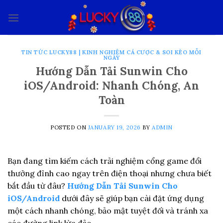
Skip
to
content
TIN TỨC LUCKY88 | KINH NGHIỆM CÁ CƯỢC & SOI KÈO MỖI
NGÀY
Hướng Dẫn Tải Sunwin Cho
iOS/Android: Nhanh Chóng, An
Toàn
POSTED ON
JANUARY 19, 2026
BY
ADMIN
Bạn đang tìm kiếm cách trải nghiệm cổng game đổi
thưởng đỉnh cao ngay trên điện thoại nhưng chưa biết
bắt đầu từ đâu?
Hướng Dẫn Tải Sunwin Cho
iOS/Android
dưới đây sẽ giúp bạn cài đặt ứng dụng
một cách nhanh chóng, bảo mật tuyệt đối và tránh xa
các đường link lừa đảo.