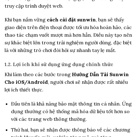
truy cập trình duyệt web.
Khi bạn nắm vững
cách cài đặt sunwin
, bạn sẽ thấy
giao diện trên điện thoại được tối ưu hóa hoàn hảo, các
thao tác chạm vuốt mượt mà hơn hẳn. Điều này tạo nên
sự khác biệt lớn trong trải nghiệm người dùng, đặc biệt
là với những trò chơi đòi hỏi sự nhanh tay lẹ mắt.
1.2. Lợi ích khi sử dụng ứng dụng chính thức
Khi làm theo các bước trong
Hướng Dẫn Tải Sunwin
Cho iOS/Android
, người chơi sẽ nhận được rất nhiều
lợi ích thiết thực.
Đầu tiên là khả năng bảo mật thông tin cá nhân. Ứng
dụng thường có hệ thống mã hóa dữ liệu tốt hơn so
với các trang web thông thường.
Thứ hai, bạn sẽ nhận được thông báo về các chương