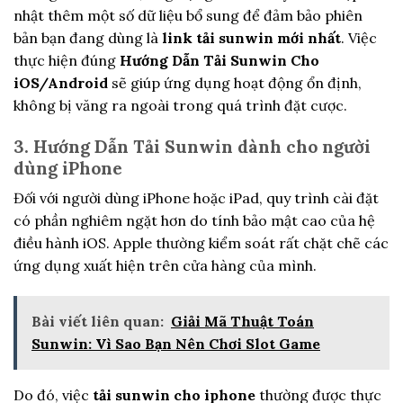
nhật thêm một số dữ liệu bổ sung để đảm bảo phiên
bản bạn đang dùng là
link tải sunwin mới nhất
. Việc
thực hiện đúng
Hướng Dẫn Tải Sunwin Cho
iOS/Android
sẽ giúp ứng dụng hoạt động ổn định,
không bị văng ra ngoài trong quá trình đặt cược.
3. Hướng Dẫn Tải Sunwin dành cho người
dùng iPhone
Đối với người dùng iPhone hoặc iPad, quy trình cài đặt
có phần nghiêm ngặt hơn do tính bảo mật cao của hệ
điều hành iOS. Apple thường kiểm soát rất chặt chẽ các
ứng dụng xuất hiện trên cửa hàng của mình.
Bài viết liên quan:
Giải Mã Thuật Toán
Sunwin: Vì Sao Bạn Nên Chơi Slot Game
Do đó, việc
tải sunwin cho iphone
thường được thực