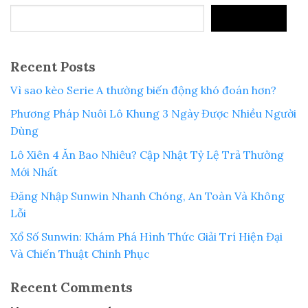
SEARCH
Recent Posts
Vì sao kèo Serie A thường biến động khó đoán hơn?
Phương Pháp Nuôi Lô Khung 3 Ngày Được Nhiều Người
Dùng
Lô Xiên 4 Ăn Bao Nhiêu? Cập Nhật Tỷ Lệ Trả Thưởng
Mới Nhất
Đăng Nhập Sunwin Nhanh Chóng, An Toàn Và Không
Lỗi
Xổ Số Sunwin: Khám Phá Hình Thức Giải Trí Hiện Đại
Và Chiến Thuật Chinh Phục
Recent Comments