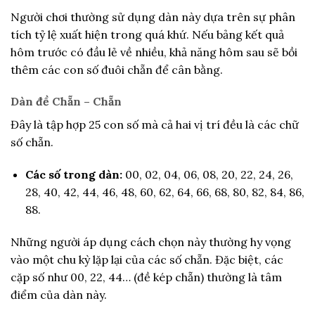
Người chơi thường sử dụng dàn này dựa trên sự phân
tích tỷ lệ xuất hiện trong quá khứ. Nếu bảng kết quả
hôm trước có đầu lẻ về nhiều, khả năng hôm sau sẽ bồi
thêm các con số đuôi chẵn để cân bằng.
Dàn đề Chẵn – Chẵn
Đây là tập hợp 25 con số mà cả hai vị trí đều là các chữ
số chẵn.
Các số trong dàn:
00, 02, 04, 06, 08, 20, 22, 24, 26,
28, 40, 42, 44, 46, 48, 60, 62, 64, 66, 68, 80, 82, 84, 86,
88.
Những người áp dụng cách chọn này thường hy vọng
vào một chu kỳ lặp lại của các số chẵn. Đặc biệt, các
cặp số như 00, 22, 44… (đề kép chẵn) thường là tâm
điểm của dàn này.