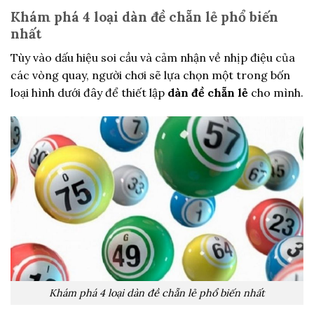
Khám phá 4 loại dàn đề chẵn lẻ phổ biến
nhất
Tùy vào dấu hiệu soi cầu và cảm nhận về nhịp điệu của
các vòng quay, người chơi sẽ lựa chọn một trong bốn
loại hình dưới đây để thiết lập
dàn đề chẵn lẻ
cho mình.
Khám phá 4 loại dàn đề chẵn lẻ phổ biến nhất