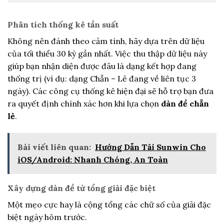
Phân tích thống kê tần suất
Không nên đánh theo cảm tính, hãy dựa trên dữ liệu
của tối thiểu 30 kỳ gần nhất. Việc thu thập dữ liệu này
giúp bạn nhận diện được đâu là dạng kết hợp đang
thống trị (ví dụ: dạng Chẵn – Lẻ đang về liên tục 3
ngày). Các công cụ thống kê hiện đại sẽ hỗ trợ bạn đưa
ra quyết định chính xác hơn khi lựa chọn
dàn đề chẵn
lẻ
.
Bài viết liên quan:
Hướng Dẫn Tải Sunwin Cho
iOS/Android: Nhanh Chóng, An Toàn
Xây dựng dàn đề từ tổng giải đặc biệt
Một mẹo cực hay là cộng tổng các chữ số của giải đặc
biệt ngày hôm trước.