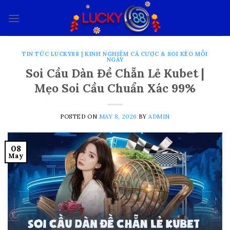
Skip
to
content
TIN TỨC LUCKY88 | KINH NGHIỆM CÁ CƯỢC & SOI KÈO MỖI
NGÀY
Soi Cầu Dàn Đề Chẵn Lẻ Kubet |
Mẹo Soi Cầu Chuẩn Xác 99%
POSTED ON
MAY 8, 2026
BY
ADMIN
08
May