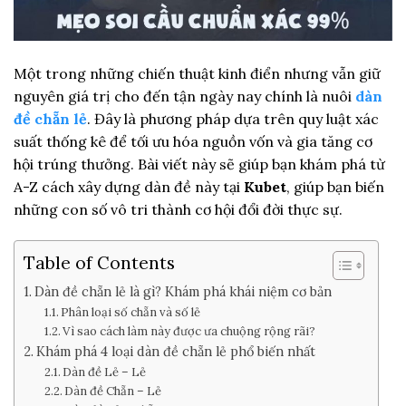
Một trong những chiến thuật kinh điển nhưng vẫn giữ
nguyên giá trị cho đến tận ngày nay chính là nuôi
dàn
đề chẵn lẻ
. Đây là phương pháp dựa trên quy luật xác
suất thống kê để tối ưu hóa nguồn vốn và gia tăng cơ
hội trúng thưởng. Bài viết này sẽ giúp bạn khám phá từ
A-Z cách xây dựng dàn đề này tại
Kubet
, giúp bạn biến
những con số vô tri thành cơ hội đổi đời thực sự.
Table of Contents
Dàn đề chẵn lẻ là gì? Khám phá khái niệm cơ bản
Phân loại số chẵn và số lẻ
Vì sao cách làm này được ưa chuộng rộng rãi?
Khám phá 4 loại dàn đề chẵn lẻ phổ biến nhất
Dàn đề Lẻ – Lẻ
Dàn đề Chẵn – Lẻ