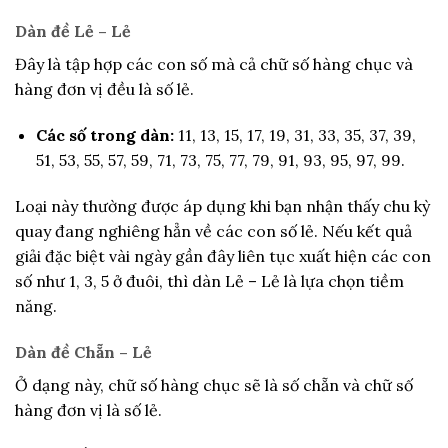
Dàn đề Lẻ – Lẻ
Đây là tập hợp các con số mà cả chữ số hàng chục và
hàng đơn vị đều là số lẻ.
Các số trong dàn:
11, 13, 15, 17, 19, 31, 33, 35, 37, 39,
51, 53, 55, 57, 59, 71, 73, 75, 77, 79, 91, 93, 95, 97, 99.
Loại này thường được áp dụng khi bạn nhận thấy chu kỳ
quay đang nghiêng hẳn về các con số lẻ. Nếu kết quả
giải đặc biệt vài ngày gần đây liên tục xuất hiện các con
số như 1, 3, 5 ở đuôi, thì dàn Lẻ – Lẻ là lựa chọn tiềm
năng.
Dàn đề Chẵn – Lẻ
Ở dạng này, chữ số hàng chục sẽ là số chẵn và chữ số
hàng đơn vị là số lẻ.