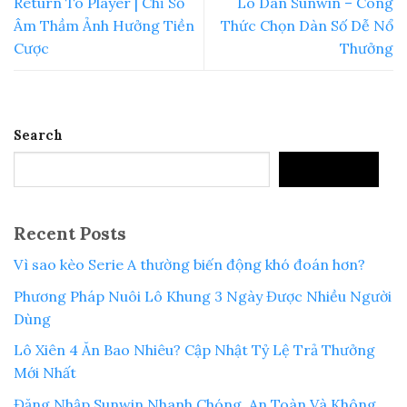
Return To Player | Chỉ Số
Lô Dàn Sunwin – Công
Âm Thầm Ảnh Hưởng Tiền
Thức Chọn Dàn Số Dễ Nổ
Cược
Thưởng
Search
SEARCH
Recent Posts
Vì sao kèo Serie A thường biến động khó đoán hơn?
Phương Pháp Nuôi Lô Khung 3 Ngày Được Nhiều Người
Dùng
Lô Xiên 4 Ăn Bao Nhiêu? Cập Nhật Tỷ Lệ Trả Thưởng
Mới Nhất
Đăng Nhập Sunwin Nhanh Chóng, An Toàn Và Không