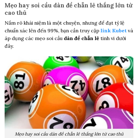
Mẹo hay soi cầu dàn đề chẵn lẻ thắng lớn từ
cao thủ
Nắm rõ khái niệm là một chuyện, nhưng để đạt tỷ lệ
chuẩn xác lên đến 99%, bạn cần truy cập
link Kubet
và
áp dụng các mẹo soi cầu
dàn đề chẵn lẻ
tinh vi dưới
đây.
Mẹo hay soi cầu dàn đề chẵn lẻ thắng lớn từ cao thủ