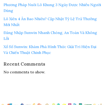
Phương Pháp Nuôi Lô Khung 3 Ngày Được Nhiều Người
Dùng
Lô Xiên 4 Ăn Bao Nhiêu? Cập Nhật Tỷ Lệ Trả Thưởng
Mới Nhất
Đăng Nhập Sunwin Nhanh Chóng, An Toàn Và Không
Lỗi
Xổ Số Sunwin: Khám Phá Hình Thức Giải Trí Hiện Đại
Và Chiến Thuật Chinh Phục
Recent Comments
No comments to show.