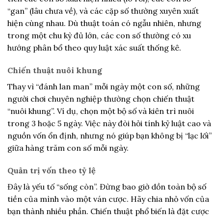
“gan” (lâu chưa về), và các cặp số thường xuyên xuất
hiện cùng nhau. Dù thuật toán có ngẫu nhiên, nhưng
trong một chu kỳ đủ lớn, các con số thường có xu
hướng phân bổ theo quy luật xác suất thống kê.
Chiến thuật nuôi khung
Thay vì “đánh lan man” mỗi ngày một con số, những
người chơi chuyên nghiệp thường chọn chiến thuật
“nuôi khung”. Ví dụ, chọn một bộ số và kiên trì nuôi
trong 3 hoặc 5 ngày. Việc này đòi hỏi tính kỷ luật cao và
nguồn vốn ổn định, nhưng nó giúp bạn không bị “lạc lối”
giữa hàng trăm con số mỗi ngày.
Quản trị vốn theo tỷ lệ
Đây là yếu tố “sống còn”. Đừng bao giờ dồn toàn bộ số
tiền của mình vào một ván cược. Hãy chia nhỏ vốn của
bạn thành nhiều phần. Chiến thuật phổ biến là đặt cược