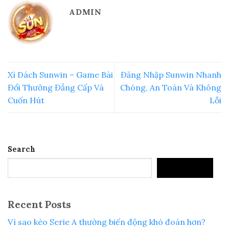
ADMIN
Xì Dách Sunwin – Game Bài
Đăng Nhập Sunwin Nhanh
Đổi Thưởng Đẳng Cấp Và
Chóng, An Toàn Và Không
Cuốn Hút
Lỗi
Search
SEARCH
Recent Posts
Vì sao kèo Serie A thường biến động khó đoán hơn?