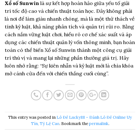
Xổ số Sunwin
là sự kết hợp hoàn hảo giữa yếu tố giải
trí tốc độ cao và chiến thuật toán học. Đây không phải
là nơi để làm giàu nhanh chóng, mà là một thử thách về
tính kỷ luật, khả năng phân tích và quản trị rủi ro. Bằng
cách nắm vững luật chơi, hiểu rõ cơ chế xác suất và áp
dụng các chiến thuật quản lý vốn thông minh, bạn hoàn
toàn có thể biến Xổ số Sunwin thành một công cụ giải
trí thú vị và mang lại những phần thưởng giá trị. Hãy
luôn nhớ rằng: “Sự kiên nhẫn và kỷ luật mới là chìa khóa
mở cánh cửa đến với chiến thắng cuối cùng”.
This entry was posted in
Lô Đề Lucky88 – Đánh Lô Đề Online Uy
Tín, Tỷ Lệ Cao
. Bookmark the
permalink
.