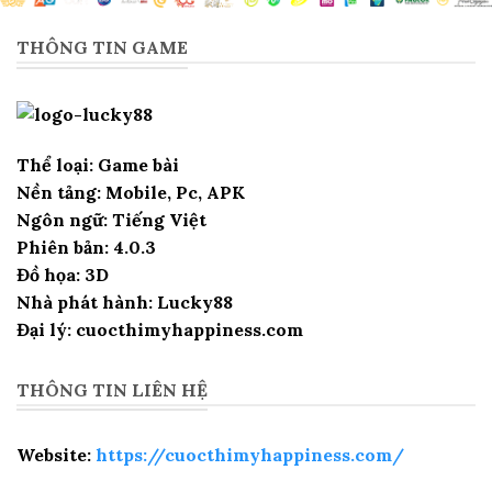
THÔNG TIN GAME
Thể loại: Game bài
Nền tảng: Mobile, Pc, APK
Ngôn ngữ: Tiếng Việt
Phiên bản: 4.0.3
Đồ họa: 3D
Nhà phát hành: Lucky88
Đại lý: cuocthimyhappiness.com
THÔNG TIN LIÊN HỆ
Website:
https://cuocthimyhappiness.com/