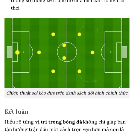
thông số thống kê trước đó của nhà cái trở nên lỗi
thời.
Chiến thuật soi kèo dựa trên danh sách đội hình chính thức
Kết luận
Hiểu rõ từng
vị trí trong bóng đá
không chỉ giúp bạn
tận hưởng trận đấu một cách trọn vẹn hơn mà còn là