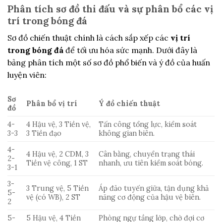
Phân tích sơ đồ thi đấu và sự phân bổ các vị
trí trong bóng đá
Sơ đồ chiến thuật chính là cách sắp xếp các
vị trí
trong bóng đá
để tối ưu hóa sức mạnh. Dưới đây là
bảng phân tích một số sơ đồ phổ biến và ý đồ của huấn
luyện viên:
Sơ
Phân bổ vị trí
Ý đồ chiến thuật
đồ
4-
4 Hậu vệ, 3 Tiền vệ,
Tấn công tổng lực, kiểm soát
3-3
3 Tiền đạo
không gian biên.
4-
4 Hậu vệ, 2 CDM, 3
Cân bằng, chuyển trạng thái
2-
Tiền vệ công, 1 ST
nhanh, ưu tiên kiểm soát bóng.
3-1
3-
3 Trung vệ, 5 Tiền
Áp đảo tuyến giữa, tận dụng khả
5-
vệ (có WB), 2 ST
năng cơ động của hậu vệ biên.
2
5-
5 Hậu vệ, 4 Tiền
Phòng ngự tầng lớp, chờ đợi cơ