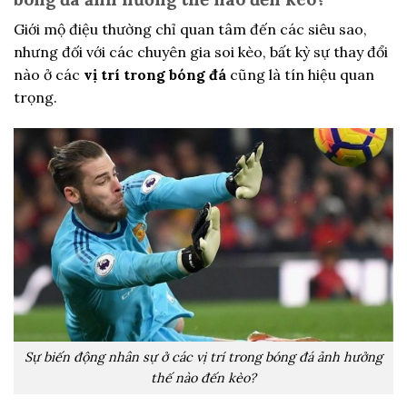
Giới mộ điệu thường chỉ quan tâm đến các siêu sao,
nhưng đối với các chuyên gia soi kèo, bất kỳ sự thay đổi
nào ở các
vị trí trong bóng đá
cũng là tín hiệu quan
trọng.
Sự biến động nhân sự ở các vị trí trong bóng đá ảnh hưởng
thế nào đến kèo?