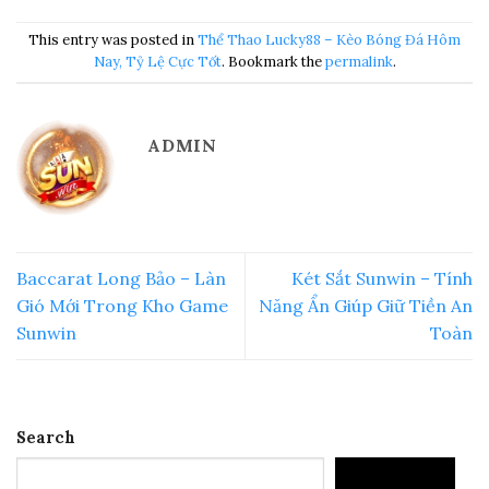
This entry was posted in
Thể Thao Lucky88 – Kèo Bóng Đá Hôm
Nay, Tỷ Lệ Cực Tốt
. Bookmark the
permalink
.
ADMIN
Baccarat Long Bảo – Làn
Két Sắt Sunwin – Tính
Gió Mới Trong Kho Game
Năng Ẩn Giúp Giữ Tiền An
Sunwin
Toàn
Search
SEARCH