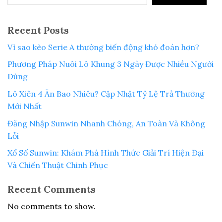
Recent Posts
Vì sao kèo Serie A thường biến động khó đoán hơn?
Phương Pháp Nuôi Lô Khung 3 Ngày Được Nhiều Người
Dùng
Lô Xiên 4 Ăn Bao Nhiêu? Cập Nhật Tỷ Lệ Trả Thưởng
Mới Nhất
Đăng Nhập Sunwin Nhanh Chóng, An Toàn Và Không
Lỗi
Xổ Số Sunwin: Khám Phá Hình Thức Giải Trí Hiện Đại
Và Chiến Thuật Chinh Phục
Recent Comments
No comments to show.