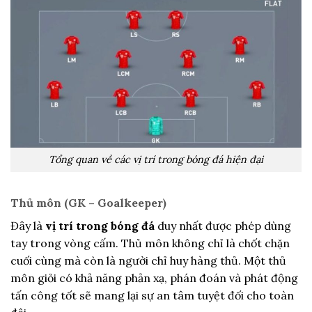
Tổng quan về các vị trí trong bóng đá hiện đại
Thủ môn (GK – Goalkeeper)
Đây là
vị trí trong bóng đá
duy nhất được phép dùng
tay trong vòng cấm. Thủ môn không chỉ là chốt chặn
cuối cùng mà còn là người chỉ huy hàng thủ. Một thủ
môn giỏi có khả năng phản xạ, phán đoán và phát động
tấn công tốt sẽ mang lại sự an tâm tuyệt đối cho toàn