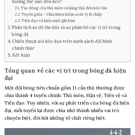
hưởng thế nào đến kèo?
Tác động của thủ môn và hàng thủ đến kèo Xỉu
Tuyến giữa – Chìa khóa kiểm soát tỷ lệ chấp
Tiền đạo và hiệu suất ghi bàn
Phân tích sơ đồ thi đấu và sự phân bổ các vị trí trong
bóng đá
Chiến thuật soi kèo dựa trên danh sách đội hình
chính thức
Kết luận
Tổng quan về các vị trí trong bóng đá hiện
đại
Một đội bóng tiêu chuẩn gồm 11 cầu thủ thường được
chia thành 4 tuyến chính: Thủ môn, Hậu vệ, Tiền vệ và
Tiền đạo. Tuy nhiên, với sự phát triển của bóng đá hiện
đại, mỗi tuyến lại được chia nhỏ thành nhiều vai trò
chuyên biệt, đòi hỏi những tố chất riêng biệt.