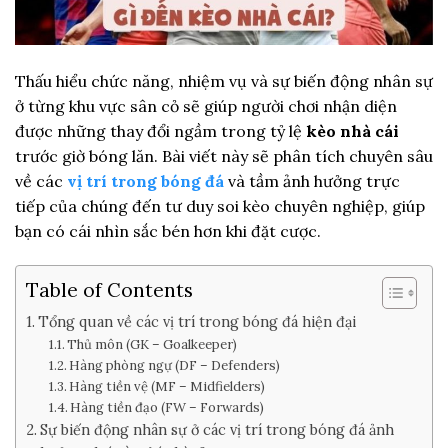
Thấu hiểu chức năng, nhiệm vụ và sự biến động nhân sự
ở từng khu vực sân cỏ sẽ giúp người chơi nhận diện
được những thay đổi ngầm trong tỷ lệ
kèo nhà cái
trước giờ bóng lăn. Bài viết này sẽ phân tích chuyên sâu
về các
vị trí trong bóng đá
và tầm ảnh hưởng trực
tiếp của chúng đến tư duy soi kèo chuyên nghiệp, giúp
bạn có cái nhìn sắc bén hơn khi đặt cược.
Table of Contents
Tổng quan về các vị trí trong bóng đá hiện đại
Thủ môn (GK – Goalkeeper)
Hàng phòng ngự (DF – Defenders)
Hàng tiền vệ (MF – Midfielders)
Hàng tiền đạo (FW – Forwards)
Sự biến động nhân sự ở các vị trí trong bóng đá ảnh